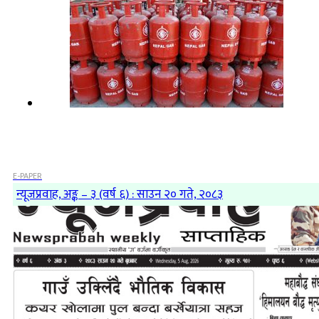
E-PAPER
न्यूजप्रवाह, अङ्क – ३ (वर्ष ६) : साउन २० गते, २०८३