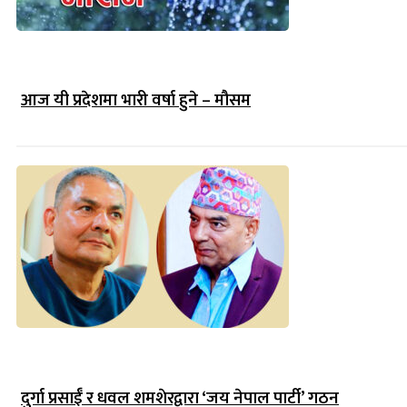
आज यी प्रदेशमा भारी वर्षा हुने – मौसम
दुर्गा प्रसाईँ र धवल शमशेरद्वारा ‘जय नेपाल पार्टी’ गठन