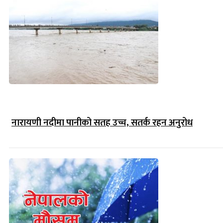
नारायणी नदीमा पानीको सतह उच्च, सतर्क रहन अनुरोध