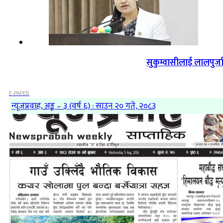
सुकुम्वासीलाई लालपुर्ज
E-PAPER
न्यूजप्रवाह, अङ्क – ३ (वर्ष ६) : साउन २० गते, २०८३