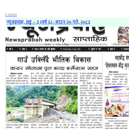
E-PAPER
न्यूजप्रवाह, अङ्क – ३ (वर्ष ६) : साउन २० गते, २०८३