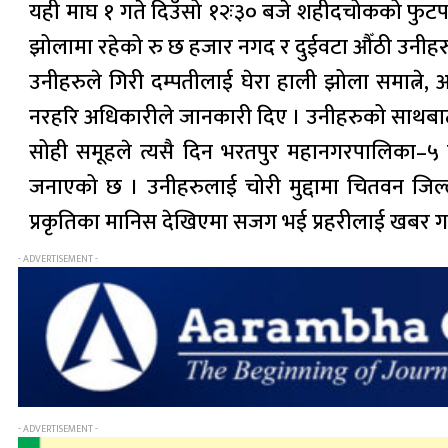
यही माघ १ गते दिउँसो १२ः३० बजे शहीदचोकको फुट
झोलामा रहेको रु छ हजार नगद र दुईवटा औँठी उनीहर
उनीहरुले गिरी दम्पतीलाई घेरा हाली झोला समात्ने, अन
नरहरि अधिकारीले जानकारी दिए । उनीहरुको साथबाट
सोही समूहले त्यसै दिन भरतपुर महानगरपालिका–५ कल्य
जनाएको छ । उनीहरुलाई चोरी मुद्दामा चितवन जि
प्रकृतिका मानिस देखिएमा सजग भई प्रहरीलाई खबर गर
- ADVERTISEMENT -
- ADVERTISEMENT -