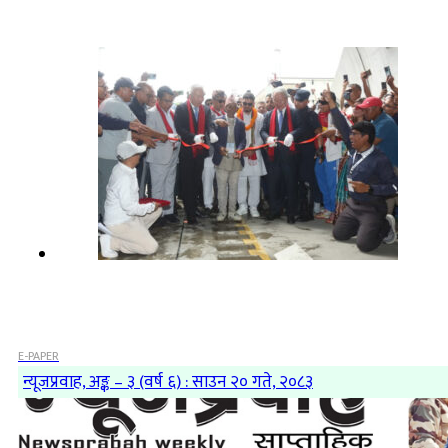
E-PAPER
न्यूजप्रवाह, अङ्क – ३ (वर्ष ६) : साउन २० गते, २०८३