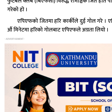
फुटबल क्लब (बिएफसी) विरुद्ध रोमाञ्चक जित हात प
गरेको हो ।
एपिएफको जितमा हरि कार्कीले दुई गोल गरे ।
औं मिनेटमा हरिको गोलबाट एपिएफले अग्रता लियो ।
- ADVERTISEMENT -