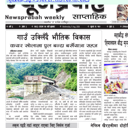
न्यूजप्रवाह, अङ्क – ३ (वर्ष ६) : साउन २० गते, २०८३