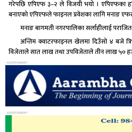
गरेपछि एपिएफ ३–२ ले विजयी भयो । एपिएफका हरि म्
बनाएको एपिएफले फाइनल प्रवेशका लागि मनाङ एफसी
मनाङ बागमती नगरपालिका सर्लाहीलाई पराजित ग
अन्तिम क्वाटरफाइनल खेलमा दिउँसो ४ बजे त्र
विजेताले सात लाख तथा उपविजेताले तीन लाख ५० हजार रु
- ADVERTISEMENT -
- ADVERTISEMENT -