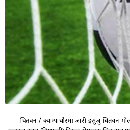
चितवन / क्याम्पाचौरमा जारी इसुजु चितवन गो