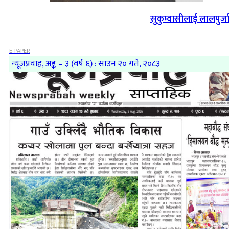
सुकुम्वासीलाई लालपुर्ज
E-PAPER
न्यूजप्रवाह, अङ्क – ३ (वर्ष ६) : साउन २० गते, २०८३