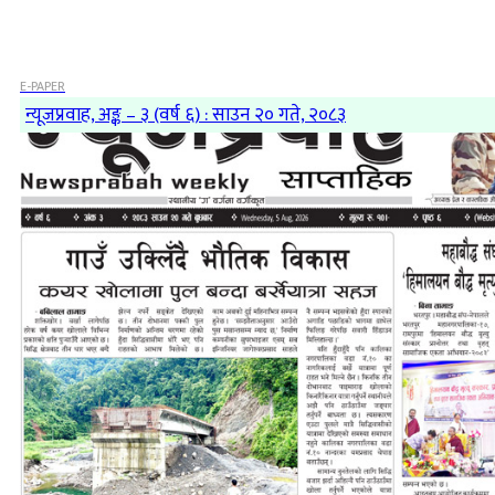
E-PAPER
न्यूजप्रवाह, अङ्क – ३ (वर्ष ६) : साउन २० गते, २०८३