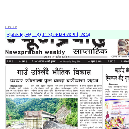
E-PAPER
न्यूजप्रवाह, अङ्क – ३ (वर्ष ६) : साउन २० गते, २०८३