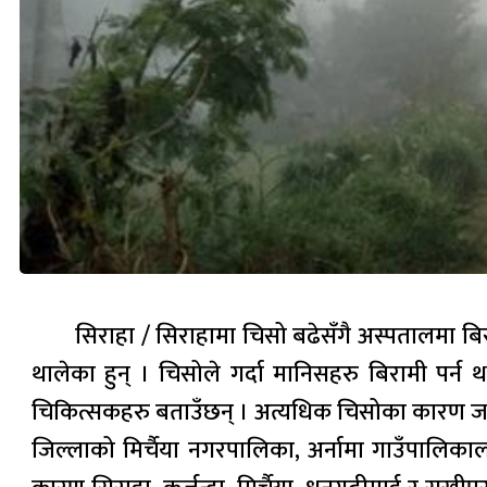
सिराहा / सिराहामा चिसो बढेसँगै अस्पतालमा बिर
थालेका हुन् । चिसोले गर्दा मानिसहरु बिरामी पर
चिकित्सकहरु बताउँछन् । अत्यधिक चिसोका कारण जनज
जिल्लाको मिर्चैया नगरपालिका, अर्नामा गाउँपालिक