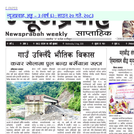
E-PAPER
न्यूजप्रवाह, अङ्क – ३ (वर्ष ६) : साउन २० गते, २०८३