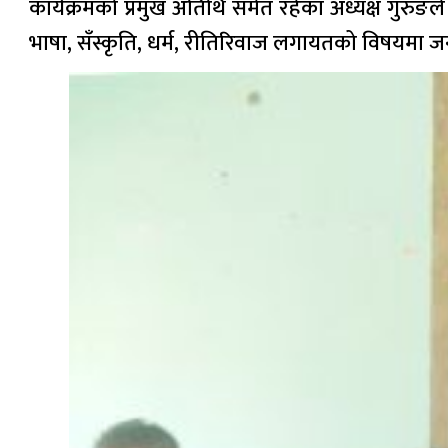
कार्यक्रमको प्रमुख अतिथि समेत रहेका अध्यक्ष गुरुङ
भाषा, सँस्कृति, धर्म, रीतिरिवाज लगायतको विषयमा