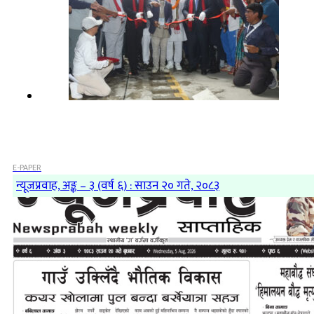
E-PAPER
न्यूजप्रवाह, अङ्क – ३ (वर्ष ६) : साउन २० गते, २०८३