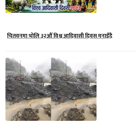
चितवनमा भोलि ३२औँ विश्व आदिवासी दिवस मनाइँदै