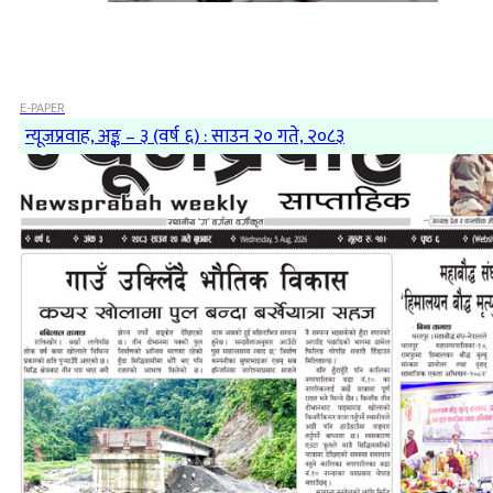
E-PAPER
न्यूजप्रवाह, अङ्क – ३ (वर्ष ६) : साउन २० गते, २०८३