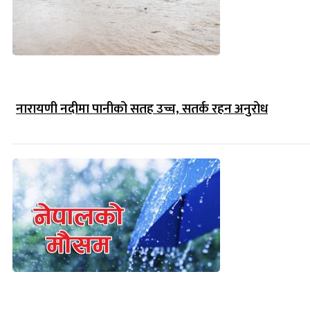
नारायणी नदीमा पानीको सतह उच्च, सतर्क रहन अनुरोध