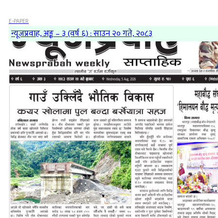
E-PAPER
न्यूजप्रवाह, अङ्क – ३ (वर्ष ६) : साउन २० गते, २०८३