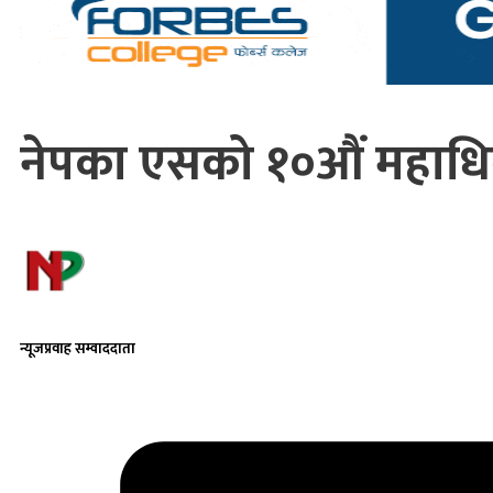
नेपका एसको १०औं महाधिव
न्यूजप्रवाह सम्वाददाता