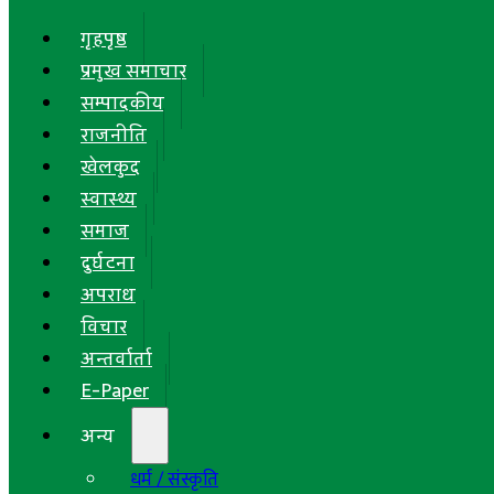
गृहपृष्ठ
प्रमुख समाचार
सम्पादकीय
राजनीति
खेलकुद
स्वास्थ्य
समाज
दुर्घटना
अपराध
विचार
अन्तर्वार्ता
E-Paper
अन्य
धर्म / संस्कृति