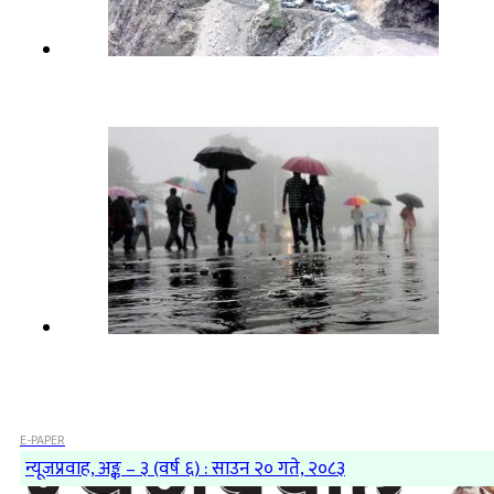
E-PAPER
न्यूजप्रवाह, अङ्क – ३ (वर्ष ६) : साउन २० गते, २०८३