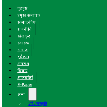
गृहपृष्ठ
प्रमुख समाचार
सम्पादकीय
राजनीति
खेलकुद
स्वास्थ्य
समाज
दुर्घटना
अपराध
विचार
अन्तर्वार्ता
E-Paper
अन्य
धर्म / संस्कृति