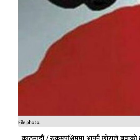
File photo.
काठमाडौं / रुकुमपश्चिममा आफ्नै छोराले बुवा