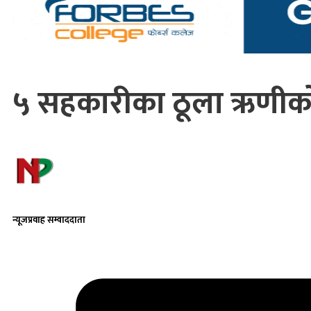
५ सहकारीका ठूला ऋणीको
न्यूजप्रवाह सम्वाददाता