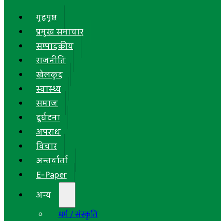
गृहपृष्ठ
प्रमुख समाचार
सम्पादकीय
राजनीति
खेलकुद
स्वास्थ्य
समाज
दुर्घटना
अपराध
विचार
अन्तर्वार्ता
E-Paper
अन्य
धर्म / संस्कृति