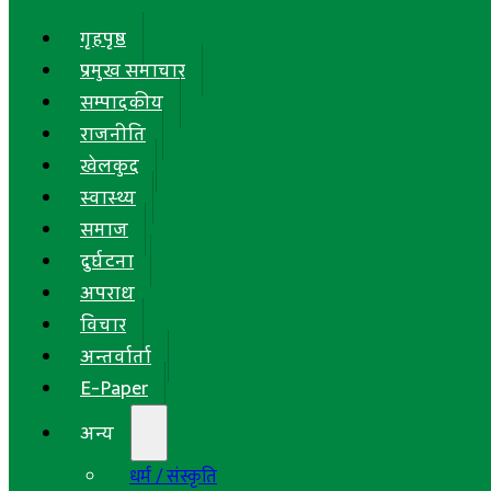
गृहपृष्ठ
प्रमुख समाचार
सम्पादकीय
राजनीति
खेलकुद
स्वास्थ्य
समाज
दुर्घटना
अपराध
विचार
अन्तर्वार्ता
E-Paper
अन्य
धर्म / संस्कृति