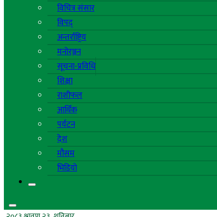
विचित्र संसार
विपद्
अन्तर्राष्ट्रिय
मनोरञ्जन
सूचना-प्रविधि
शिक्षा
राशीफल
आर्थिक
पर्यटन
देश
मौसम
भिडियो
२०८३ श्रावण २३, शनिबार