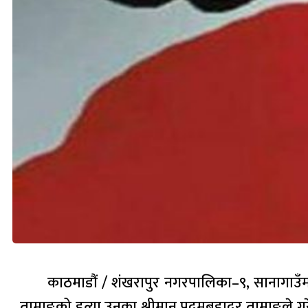
काठमाडौं / शंखरापुर नगरपालिका–९, सानागाउँम
तामाङको हत्या उनका श्रीमान् पदमबहादुर तामाङले ग