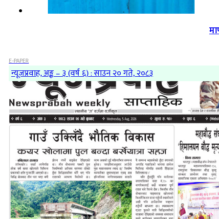
मा
E-PAPER
न्यूजप्रवाह, अङ्क – ३ (वर्ष ६) : साउन २० गते, २०८३