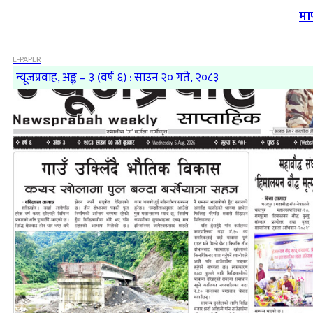
मा
E-PAPER
न्यूजप्रवाह, अङ्क – ३ (वर्ष ६) : साउन २० गते, २०८३