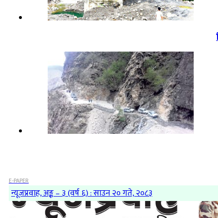
E-PAPER
न्यूजप्रवाह, अङ्क – ३ (वर्ष ६) : साउन २० गते, २०८३