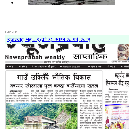
E-PAPER
न्यूजप्रवाह, अङ्क – ३ (वर्ष ६) : साउन २० गते, २०८३