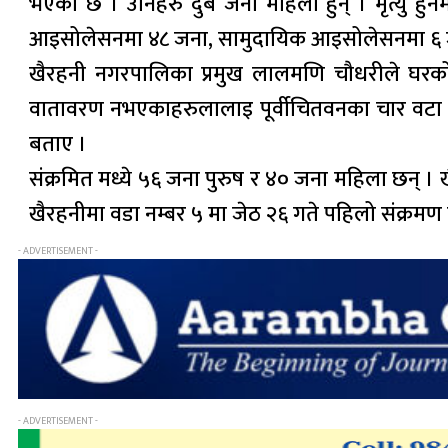
भएको छ । उनिहरु दुबै जना महिला हुन् । मृत्यु हुन
आइसोलेसनमा ४८ जना, सामुदायिक आइसोलेसनमा ६ ज
खैरहनी नगरपालिका प्रमुख लालमणि चौधरीले घरको वा
वातावरण नभएकाहरुलालाइ पूर्वीचितवनका चार वटा न
बताए ।
संक्रमित मध्ये ५६ जना पुरुष र ४० जना महिला छन् । 
खैरहनीमा वडा नम्बर ५ मा जेठ २६ गते पहिलो संक्रमण प
- ADVERTISEMENT -
- ADVERTISEMENT -