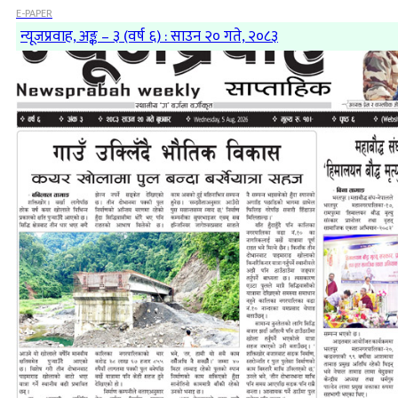
E-PAPER
न्यूजप्रवाह, अङ्क – ३ (वर्ष ६) : साउन २० गते, २०८३