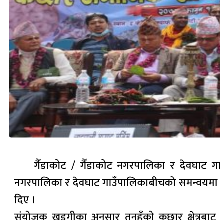
गैँडाकोट / गैँडाकोट नगरपालिका र देवघाट 
नगरपालिका र देवघाट गाउँपालिकाबीचको समन्वयमा
दिए ।
संयोजक खड्गीका अनुसार तनहुँको कछार क्षेत्रबा