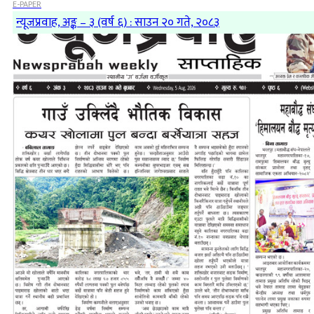
E-PAPER
न्यूजप्रवाह, अङ्क – ३ (वर्ष ६) : साउन २० गते, २०८३