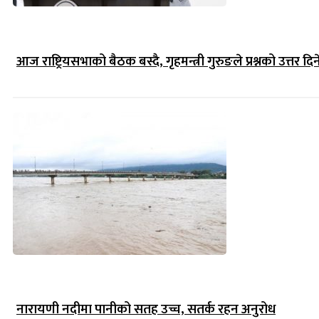
आज राष्ट्रियसभाको बैठक बस्दै, गृहमन्त्री गुरुङले प्रश्नको उत्तर दिन
नारायणी नदीमा पानीको सतह उच्च, सतर्क रहन अनुरोध