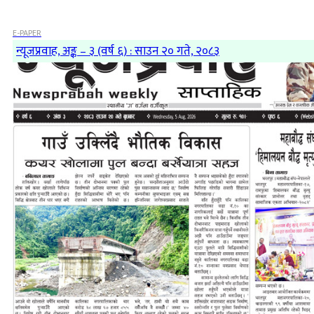
E-PAPER
न्यूजप्रवाह, अङ्क – ३ (वर्ष ६) : साउन २० गते, २०८३