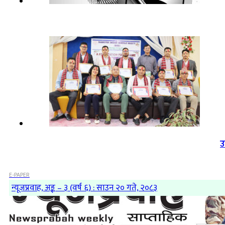
उ
E-PAPER
न्यूजप्रवाह, अङ्क – ३ (वर्ष ६) : साउन २० गते, २०८३