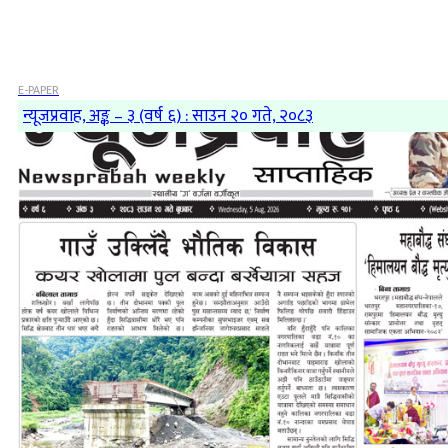
E-PAPER
न्यूजप्रवाह, अङ्क – ३ (वर्ष ६) : साउन २० गते, २०८३