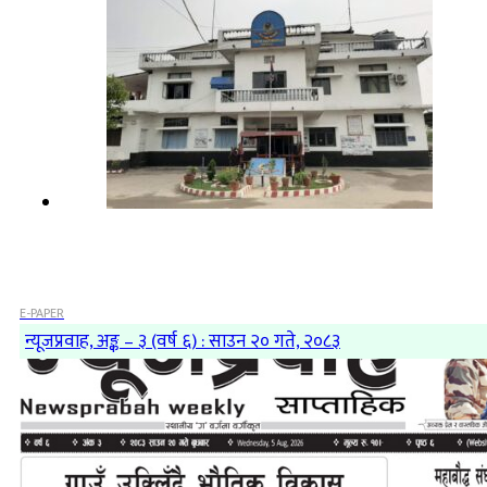
E-PAPER
न्यूजप्रवाह, अङ्क – ३ (वर्ष ६) : साउन २० गते, २०८३