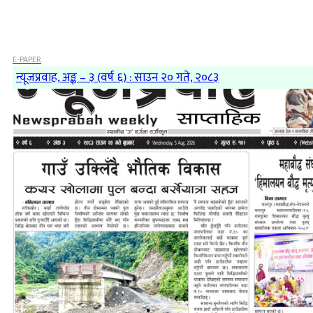
E-PAPER
न्यूजप्रवाह, अङ्क – ३ (वर्ष ६) : साउन २० गते, २०८३