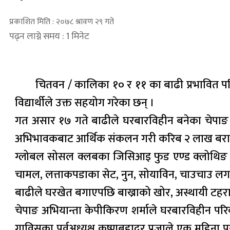
प्रकाशित मिति : २०७८ श्रावण २९ गते
पढ्न लाग्ने समय : 1 मिनेट
चितवन / कालिका १० र ११ का बाढी प्रभावित परि
विद्यार्थीले उक्त सहयोग गरेका छन् ।
गत असार १७ गते बाढीले घरबारविहीन बनेका चेपाङ वस
अभिभावकबाट आर्थिक संकलन गरी करिब २ लाख बराबरक
ग्लोबल सोसल क्लबका जिसिआइ फुड एण्ड क्लोथिङ डो
चामल, लत्ताकपडाका सेट, नुन, सोयाविन, चाउचाउ ल
बाढीले घरखेत बगाएपछि बाख्राको खोर, अस्थायी टहरा
चेपाङ अभियान्ता केपीकिरण शर्माले घरबारविहीन परिव
गाविसका पूर्वअध्यक्ष कृष्णबहादुर प्रजाले एक महिना