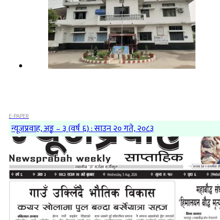
E-PAPER
न्यूजप्रवाह, अङ्क – ३ (वर्ष ६) : साउन २० गते, २०८३