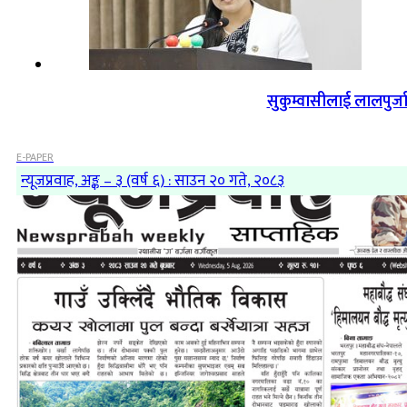
सुकुम्वासीलाई लालपुर्ज
E-PAPER
न्यूजप्रवाह, अङ्क – ३ (वर्ष ६) : साउन २० गते, २०८३