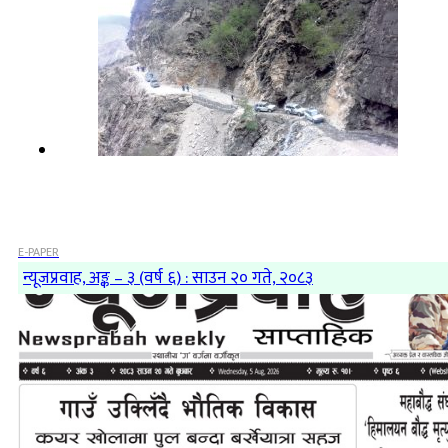
E-PAPER
न्यूजप्रवाह, अङ्क – ३ (वर्ष ६) : साउन २० गते, २०८३