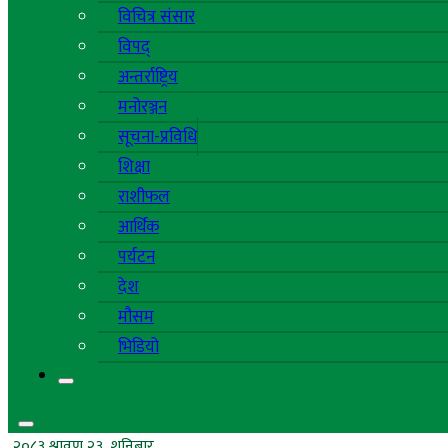
विचित्र संसार
विपद्
अन्तर्राष्ट्रिय
मनोरञ्जन
सूचना-प्रविधि
शिक्षा
राशीफल
आर्थिक
पर्यटन
देश
मौसम
भिडियो
२०८३ श्रावण २३, शनिबार