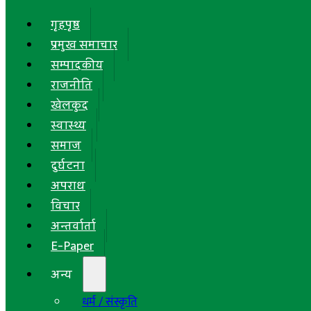
गृहपृष्ठ
प्रमुख समाचार
सम्पादकीय
राजनीति
खेलकुद
स्वास्थ्य
समाज
दुर्घटना
अपराध
विचार
अन्तर्वार्ता
E-Paper
अन्य
धर्म / संस्कृति