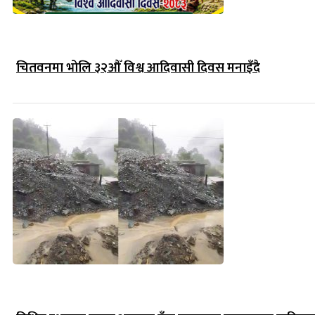
चितवनमा भोलि ३२औँ विश्व आदिवासी दिवस मनाइँदै