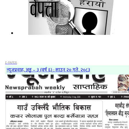
E-PAPER
न्यूजप्रवाह, अङ्क – ३ (वर्ष ६) : साउन २० गते, २०८३