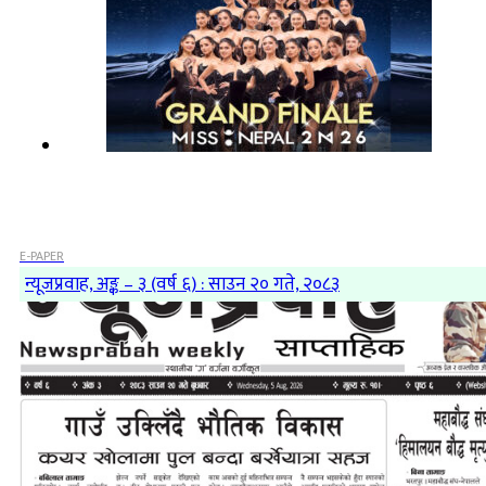
E-PAPER
न्यूजप्रवाह, अङ्क – ३ (वर्ष ६) : साउन २० गते, २०८३