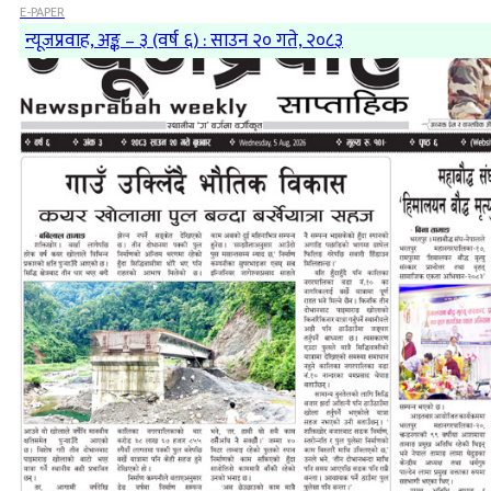
E-PAPER
न्यूजप्रवाह, अङ्क – ३ (वर्ष ६) : साउन २० गते, २०८३