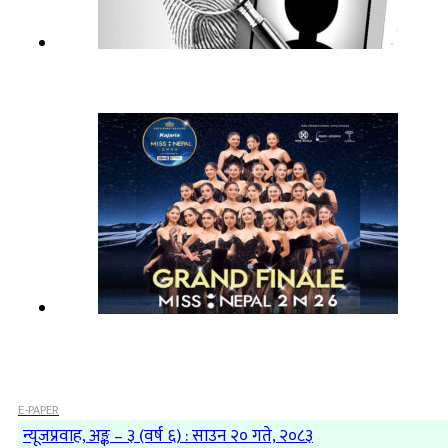
E-PAPER
न्यूजप्रवाह, अङ्क – ३ (वर्ष ६) : साउन २० गते, २०८३