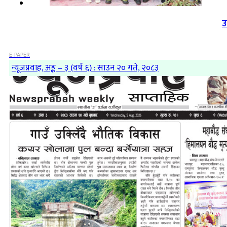
उ
E-PAPER
न्यूजप्रवाह, अङ्क – ३ (वर्ष ६) : साउन २० गते, २०८३