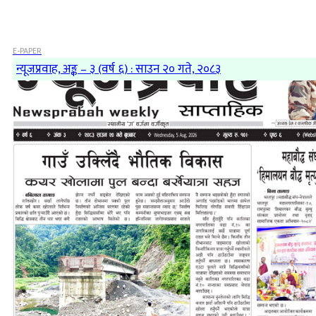
E-PAPER
न्यूजप्रवाह, अङ्क – ३ (वर्ष ६) : साउन २० गते, २०८३