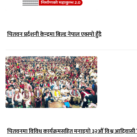
चितवन प्रर्दशनी केन्द्रमा बिल्ड नेपाल एक्स्पो हुंँदै
चितवनमा विविध कार्यक्रमसहित मनाइयो ३२औँ विश्व आदिवासी