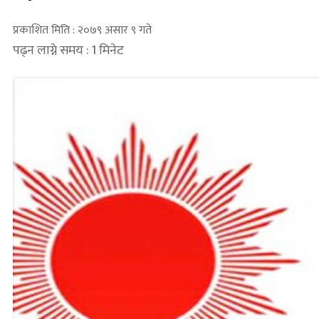
प्रकाशित मिति : २०७९ असार ९ गते
पढ्न लाग्ने समय : 1 मिनेट