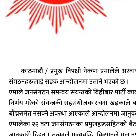
काठमाडौं / प्रमुख विपक्षी नेकपा एमालेले अस्
संगठनहरूलाई सडक आन्दोलनमा उतार्ने भएको छ ।
एमाले जनसंगठन समन्वय संयन्त्रको बिहीबार पार्टी 
निर्णय गरेको संयन्त्रकी सहसंयोजक रचना खड्काले बत
बाँच्नसमेत नसक्ने अवस्था आएकाले आन्दोलनमा जानु
एमालेका २२ वटा जनसंगठनका प्रमुखहरूसहितको बैठकले
जानकारी दिइन् । तत्कालै मुल्यवृद्धि, किसानले मल नप