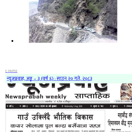
E-PAPER
न्यूजप्रवाह, अङ्क – ३ (वर्ष ६) : साउन २० गते, २०८३