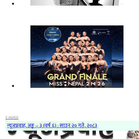
E-PAPER
न्यूजप्रवाह, अङ्क – ३ (वर्ष ६) : साउन २० गते, २०८३