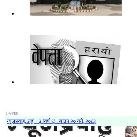
E-PAPER
न्यूजप्रवाह, अङ्क – ३ (वर्ष ६) : साउन २० गते, २०८३