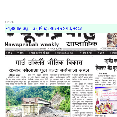
E-PAPER
न्यूजप्रवाह, अङ्क – ३ (वर्ष ६) : साउन २० गते, २०८३