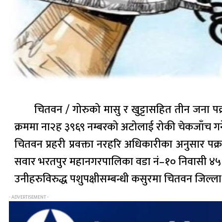
चितवन / गोरुको मासु र खुट्टासहित तीन जना पक
क्रममा ना२ह ३९६९ नम्बरको अटोलाई रोकी चेकजाँच गर्न
चितवन प्रहरी प्रवक्ता नरहरि अधिकारीका अनुसार पक
सवार भरतपुर महानगरपालिका वडा नं–१० निवासी ४५ वर्
उनीहरुविरुद्ध पशुपक्षीसम्बन्धी कसुरमा चितवन जिल्
- ADVERTISEMENT -