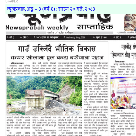
E-PAPER
न्यूजप्रवाह, अङ्क – ३ (वर्ष ६) : साउन २० गते, २०८३