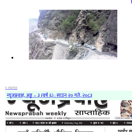
E-PAPER
न्यूजप्रवाह, अङ्क – ३ (वर्ष ६) : साउन २० गते, २०८३