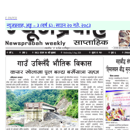
E-PAPER
न्यूजप्रवाह, अङ्क – ३ (वर्ष ६) : साउन २० गते, २०८३