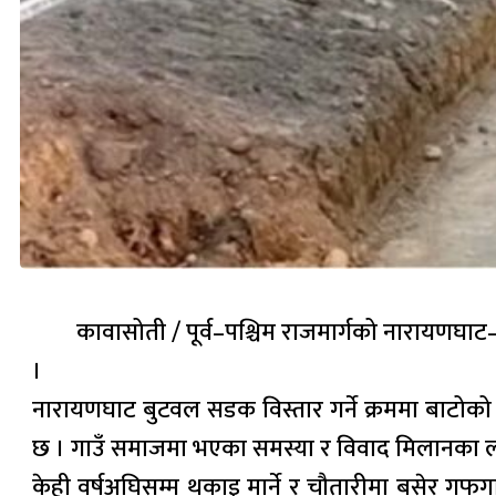
कावासोती / पूर्व–पश्चिम राजमार्गको नारायणघाट
।
नारायणघाट बुटवल सडक विस्तार गर्ने क्रममा बाटोको क्षे
छ । गाउँ समाजमा भएका समस्या र विवाद मिलानका लागि 
केही वर्षअघिसम्म थकाइ मार्ने र चौतारीमा बसेर गफग