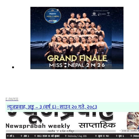
E-PAPER
न्यूजप्रवाह, अङ्क – ३ (वर्ष ६) : साउन २० गते, २०८३