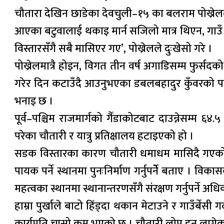
चौतारा देखिन छाडेका देवचुली–१५ का बलराम पोख्रेलल
आएका बटुवालाई थकाइ मार्न सजिलो मात्र थिएन, गाउँ
विस्तारसँगै सबै मासिएर गए’, पोख्रेलले दुःखेसो गरे ।
पोख्रेलमात्रै होइन, विगत तीन वर्ष अगाडिसम्म फुर्
गरेर दिन कटाउँदै आउनुभएका डबलबहादुर कुँवरको पनि त
भनाइ छ ।
पूर्व–पश्चिम राजमार्गको गैँडाकोटबाट दाउन्नेसम्म 
परेका चौतारी र यात्रु प्रतिक्षालय हटाइएको हो ।
सडक विस्तारका कारण चौतारी धमाधम मासिदै गएको प्रत
पायक पर्ने स्थानमा पुनःनिर्माण गर्नुपर्नेे बताए । 
महत्वका स्थानमा स्थानान्तरणसँगै संरक्षण गर्नुपर्ने अध
हाम्रा पुर्खाले बाटो हिँड्दा थकान मेटाउने र गाउँबेँसी ग
कार्यप्रति चासो कम भएको छ । चौतारी लोप हुन लागेकाले 