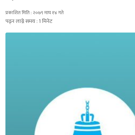
प्रकाशित मिति : २०७९ माघ १४ गते
पढ्न लाग्ने समय : 1 मिनेट