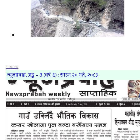
E-PAPER
न्यूजप्रवाह, अङ्क – ३ (वर्ष ६) : साउन २० गते, २०८३