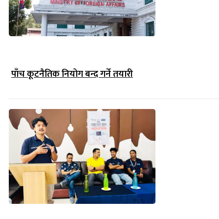
पाँच कूटनैतिक नियोग बन्द गर्ने तयारी