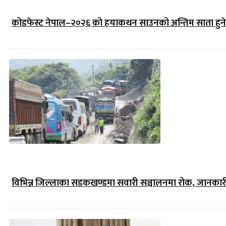
कोडफेस्ट नेपाल–२०२६ को हयाकथन साउनको अन्तिम साता हुने
विभिन्न जिल्लाका सडकखण्डमा सवारी सञ्चालनमा रोक, जानकारीसह