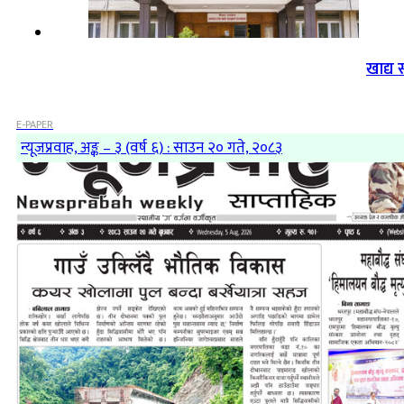
खाद्य 
E-PAPER
न्यूजप्रवाह, अङ्क – ३ (वर्ष ६) : साउन २० गते, २०८३