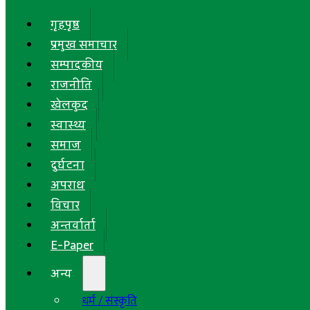
गृहपृष्ठ
प्रमुख समाचार
सम्पादकीय
राजनीति
खेलकुद
स्वास्थ्य
समाज
दुर्घटना
अपराध
विचार
अन्तर्वार्ता
E-Paper
अन्य
धर्म / संस्कृति