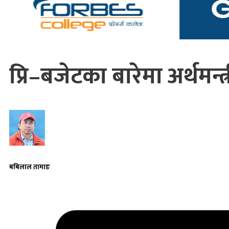
प्रि–बजेटका बारेमा अर्थमन
बबिलाल तामाङ