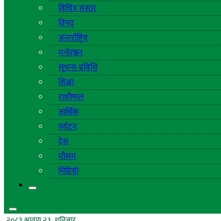
विचित्र संसार
विपद्
अन्तर्राष्ट्रिय
मनोरञ्जन
सूचना-प्रविधि
शिक्षा
राशीफल
आर्थिक
पर्यटन
देश
मौसम
भिडियो
२०८३ श्रावण २३, शनिबार